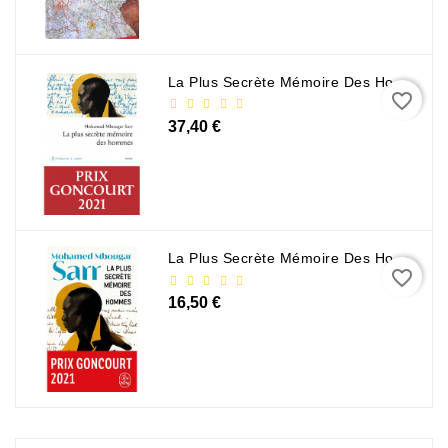
La Plus Secrète Mémoire Des Hommes - Mohamed Mbougar Sarr
favorite_border
37,40 €
La Plus Secrète Mémoire Des Hommes - Mohamed Mbougar Sarr
favorite_border
16,50 €