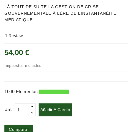
Policier
LÀ TOUT DE SUITE LA GESTION DE CRISE
Et
GOUVERNEMENTALE À LÈRE DE LINSTANTANÉITE
Thriller
MÉDIATIQUE
Religion
Review
Et
Ésotérisme
54,00 €
Romans
Et
Impuestos incluidos
Nouvelles
De
Genre
1000 Elementos
Romance
Unt
Añadir A Carrito
Sciences
Humaines
Et
Sociales
Comparar