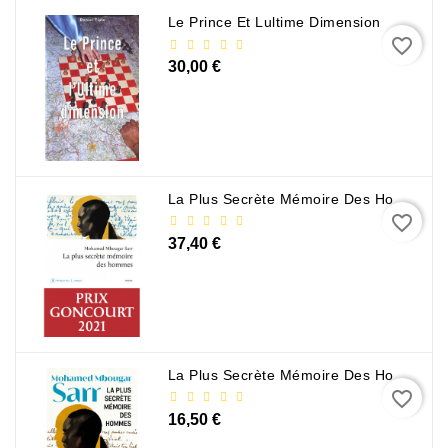
Le Prince Et Lultime Dimension
favorite_border
30,00 €
La Plus Secrète Mémoire Des Hommes - Mohamed Mbougar Sarr
favorite_border
37,40 €
La Plus Secrète Mémoire Des Hommes - Mohamed Mbougar Sarr
favorite_border
16,50 €