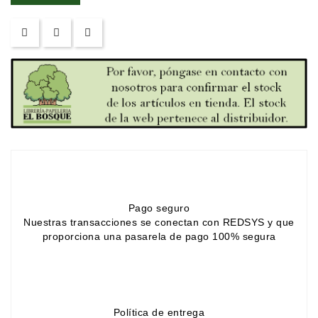
Sciences
Et
Techniques
Tourisme
Et
Voyages
Scolaire
Vie
Pratique
Pago seguro
&
Nuestras transacciones se conectan con REDSYS y que
Loisirs
proporciona una pasarela de pago 100% segura
Contacte
Con
Nosotros
Política de entrega