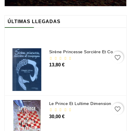
ÚLTIMAS LLEGADAS
Sirène Princesse Sorcière Et Compagnie
favorite_border
13,80 €
Le Prince Et Lultime Dimension
favorite_border
30,00 €