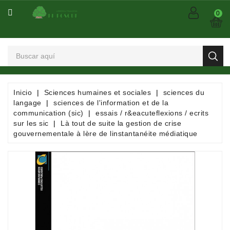
CATEGORÍA
0
Arts
Et
Spectacles
Bandes
Inicio
Sciences humaines et sociales
sciences du
Dessinées
langage
sciences de l'information et de la
/
communication (sic)
essais / r&eacuteflexions / ecrits
Comics
sur les sic
Là tout de suite la gestion de crise
/
gouvernementale à lère de linstantanéite médiatique
Mangas
Consommables
Dictionnaires
/
Encyclopédies
/