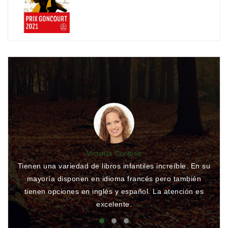
Victoria Cortese
Tienen una variedad de libros infantiles increíble. En su
Li
mayoría disponen en idioma francés pero también
tienen opciones en inglés y español. La atención es
Mu
excelente.