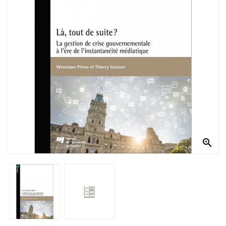
Documentation
Entreprise
Économie
Et
Droit
Fantasy
Et
Science-
Fiction
Jeunesse

Merchandising
Littérature
Générale
Parascolaire