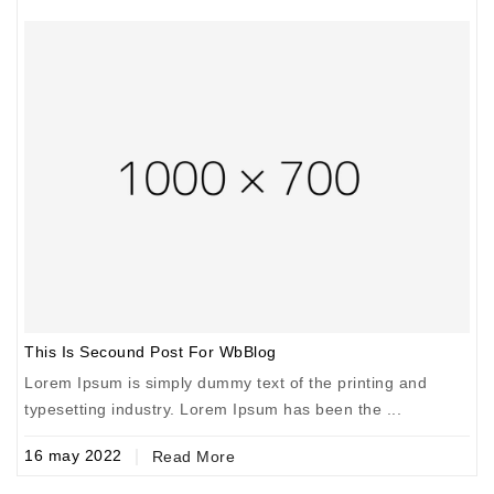
This Is Secound Post For WbBlog
T
Lorem Ipsum is simply dummy text of the printing and
L
typesetting industry. Lorem Ipsum has been the ...
t
16
may
2022
1
Read More