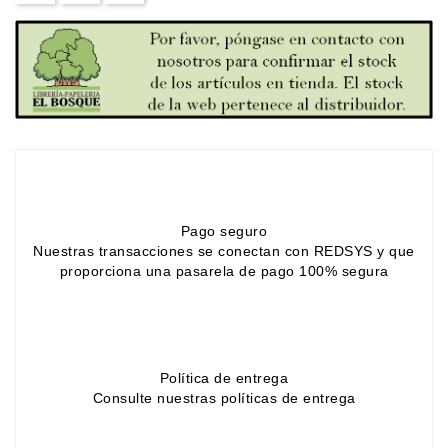
Sciences
Et
Techniques
Tourisme
Et
Voyages
Scolaire
Pago seguro
Nuestras transacciones se conectan con REDSYS y que
Vie
proporciona una pasarela de pago 100% segura
Pratique
&
Loisirs
Contacte
Política de entrega
Con
Consulte nuestras políticas de entrega
Nosotros