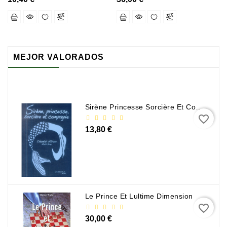
MEJOR VALORADOS
Sirène Princesse Sorcière Et Compagnie
favorite_border
13,80 €
Le Prince Et Lultime Dimension
favorite_border
30,00 €