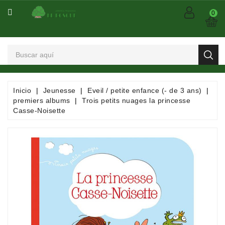
CATEGORÍA
0
Arts
Et
Spectacles
Bandes
Inicio
Jeunesse
Eveil / petite enfance (- de 3 ans)
Dessinées
premiers albums
Trois petits nuages la princesse
/
Casse-Noisette
Comics
/
Mangas
Consommables
Dictionnaires
/
Encyclopédies
/