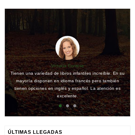
Victoria Cortese
Tienen una variedad de libros infantiles increíble. En su
Li
mayoría disponen en idioma francés pero también
tienen opciones en inglés y español. La atención es
Mu
excelente.
ÚLTIMAS LLEGADAS