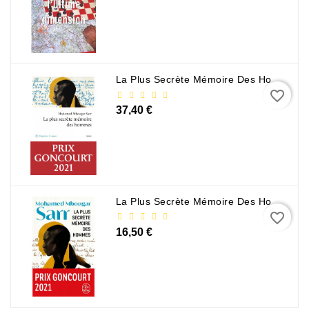
La Plus Secrète Mémoire Des Hommes - Mohamed Mbougar Sarr
favorite_border
37,40 €
La Plus Secrète Mémoire Des Hommes - Mohamed Mbougar Sarr
favorite_border
16,50 €