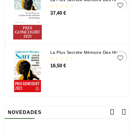
favorite_border
37,40 €
La Plus Secrète Mémoire Des Hommes - Mohamed Mbougar Sarr
favorite_border
16,50 €
NOVEDADES