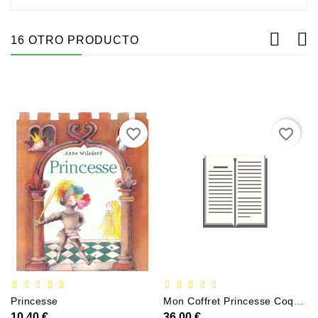
16 OTRO PRODUCTO
favorite_border
favorite_border
Princesse
Mon Coffret Princesse Coquette
10,40 €
36,00 €