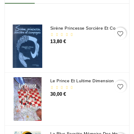
Sirène Princesse Sorcière Et Compagnie
favorite_border
13,80 €
Le Prince Et Lultime Dimension
favorite_border
30,00 €
La Plus Secrète Mémoire Des Hommes - Mohamed Mbougar Sarr