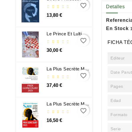
favorite_border
Detalles
13,80 €
Referenci
En Stock
Le Prince Et Lultime Dimension
favorite_border
FICHA TÉ
30,00 €
Editeur
La Plus Secrète Mémoire Des Hommes - Mohamed Mbougar Sarr
Date Parut
favorite_border
37,40 €
Pages
Edad
La Plus Secrète Mémoire Des Hommes - Mohamed Mbougar Sarr
favorite_border
Formato
16,50 €
Serie