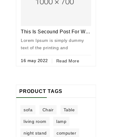
am
This Is Secound Post For WbBlog
This Is Third P
Lorem Ipsum is simply dummy
Lorem Ipsum is 
text of the printing and
text of the printi
typesetting industry. Lorem
typesetting indus
16
may
2022
16
may
2022
Read More
Ipsum has been the ...
Ipsum has been th
PRODUCT TAGS
sofa
Chair
Table
living room
lamp
night stand
computer