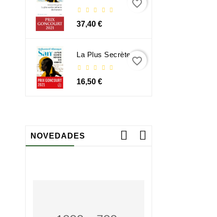
favorite_border
37,40 €
La Plus Secrète Mémoire Des Hommes - Mohamed Mbougar Sarr
favorite_border
16,50 €
NOVEDADES