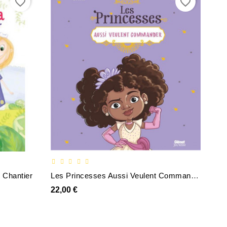
favorite_border
favorite_border
 Chantier
Les Princesses Aussi Veulent Commander
22,00 €
16