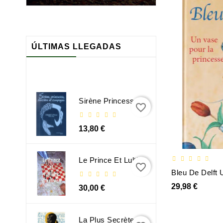
ÚLTIMAS LLEGADAS
Sirène Princesse Sorcière Et Compagnie
favorite_border
13,80 €
Le Prince Et Lultime Dimension
favorite_border
Bleu De Delft
29,98 €
30,00 €
La Plus Secrète Mémoire Des Hommes - Mohamed Mbougar Sarr