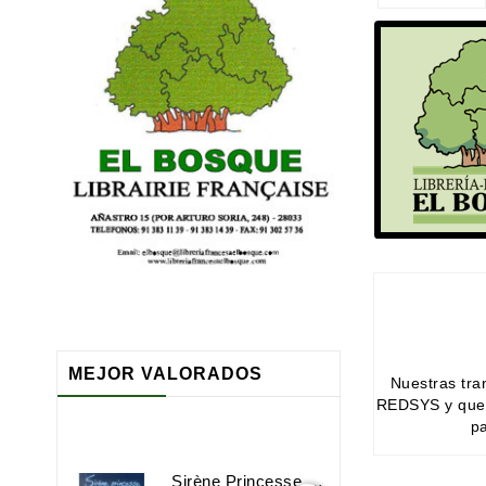
MEJOR VALORADOS
Nuestras tra
REDSYS y que 
p
Sirène Princesse Sorcière Et Compagnie