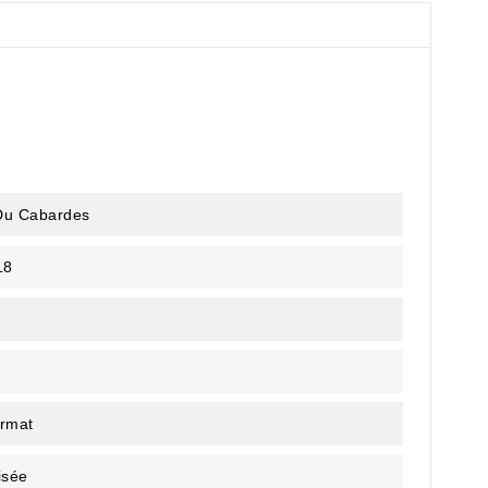
 Du Cabardes
18
rmat
isée