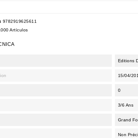
a
9782919625611
1000 Artículos
CNICA
Editions
ion
15/04/20
0
3/6 Ans
Grand Fo
Non Préc