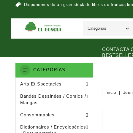
Disponemos de un gran stock de libros de francés len
CONTACTA 
BESTSELLE
CATEGORÍAS
Peinture / Arts Graphiques
Arts Appliquès / Arts Dècoratifs
Sculpture / Arts Plastiques
Arts Et Spectacles
Inicio
Jeun
Manga / Manhwa / Man Hua
Bandes Dessinées / Comics /
Mangas
Papeterie (dérivée De La Littératu
Collage / Images / Autocollants
Consommables
Dictionnaires De Français
Ouvrages De Documentation
Dictionnaires / Encyclopédies