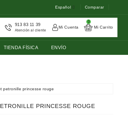
Español
Comparar
0
913 83 11 39
Mi Cuenta
Mi Carrito
Atención al cliente
TIENDA FÍSICA
ENVÍO
STOCK DE LIBROS DE FRANCES LENGUA EXTRANJERA
et petronille princesse rouge
PETRONILLE PRINCESSE ROUGE