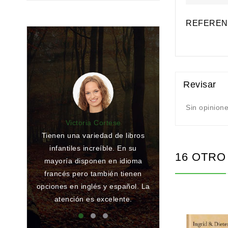
REFEREN
Revisar
Sin opinion
Victoria Cortese
Jaime In
Tienen una variedad de libros
Librería pequ
infantiles increíble. En su
opción a conse
16 OTR
mayoría disponen en idioma
libro, muy bonit
francés pero también tienen
encantadores
opciones en inglés y español. La
cuentos y libr
atención es excelente.
Recomen