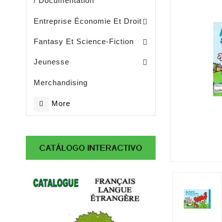
/ Documentation
Entreprise, Gestion Et Management
Entreprise Économie Et Droit
Fantasy Et Science-Fiction
Eveil / Petite Enfance (- De 3 Ans)
Livres Illustrès / Enfance ( De 3 Ans)
Littérature Jeunesse Généralités
Jeunesse
Merchandising
More